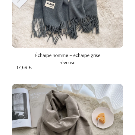
Écharpe homme – écharpe grise
rêveuse
17,69
€