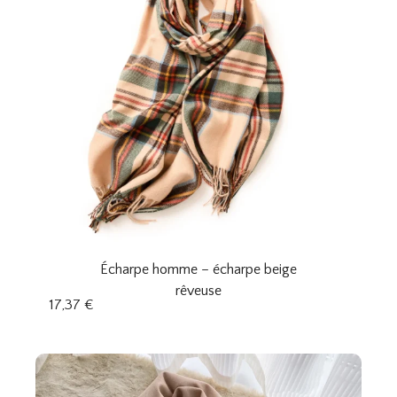
Écharpe homme – écharpe beige
rêveuse
17,37
€