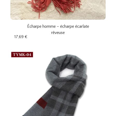
Écharpe homme – écharpe écarlate
rêveuse
17,69
€