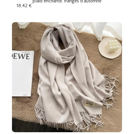
plaid enchanté, franges d’automne
18,42
€