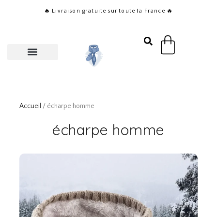
Aller
🔥 Livraison gratuite sur toute la France 🔥
au
contenu
Panier
Accueil
/ écharpe homme
écharpe homme
Page
Page
Page
Page