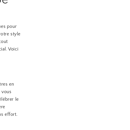
ues pour
otre style
tout
al. Voici
ères en
s vous
lébrer le
ère
s effort.