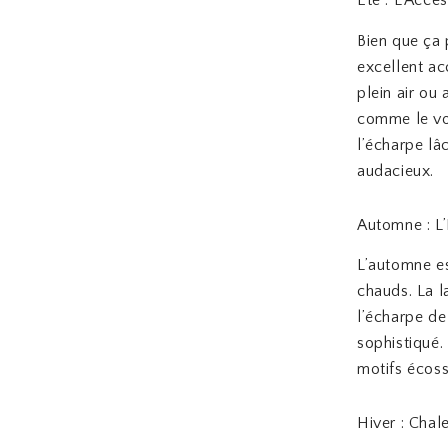
Bien que ça 
excellent ac
plein air ou
comme le voi
l’écharpe lâ
audacieux.
Automne : L
L’automne es
chauds. La l
l’écharpe de
sophistiqué.
motifs écos
Hiver : Chale