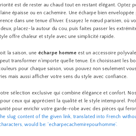
 priorité est de rester au chaud tout en restant élégant. Optez 
laine épaisse ou en cachemire. Une écharpe bien enveloppée 
férence dans une tenue d’hiver. Essayez le nœud parisien, où vo
 deux, placez-la autour du cou, puis faites passer les extrémit
tyle offre chaleur et style avec une simplicité rapide.
oit la saison, une
écharpe homme
est un accessoire polyvale
 peut transformer n’importe quelle tenue. En choisissant les b
 couleurs pour chaque saison, vous pouvez non seulement vou
ies mais aussi afficher votre sens du style avec confiance.
tre sélection exclusive qui combine élégance et confort. Nos
pour ceux qui apprécient la qualité et le style intemporel. Pro
unité pour enrichir votre garde-robe avec des pièces qui feron
he slug content of the given link, translated into French with
 characters, would be: ‘echarpecachemirepourhomme’.