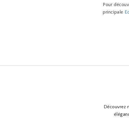
Pour découvr
principale
E
Découvrez no
éléganc