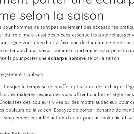
e selon la saison
s pour hommes ne sont pas seulement des accessoires pratiq
r du froid, mais aussi des pièces essentielles pour rehausser v
aisons. Que vous cherchiez à faire une déclaration de mode ou 
 rester au chaud, savoir comment porter une écharpe est cruci
nseils pour porter une
écharpe homme
selon la saison.
Légèreté et Couleurs
, lorsque le temps se réchauffe, optez pour des écharpes lég
lin. Ces matières respirantes vous offrent confort et style san
 Choisissez des couleurs vives ou des motifs audacieux pour cé
s couleurs de la saison. Essayez de porter l’écharpe de mani
, simplement enroulée autour du cou, pour un look chic et san
ssoire Polyvalent