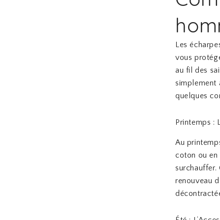
homm
Les écharpe
vous protége
au fil des s
simplement à
quelques co
Printemps : 
Au printemps
coton ou en 
surchauffer.
renouveau de
décontractée
Été : L’Acce