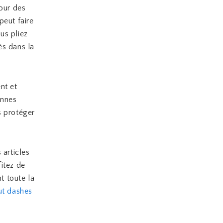
pour des
peut faire
us pliez
és dans la
nt et
onnes
s protéger
 articles
fitez de
t toute la
out dashes