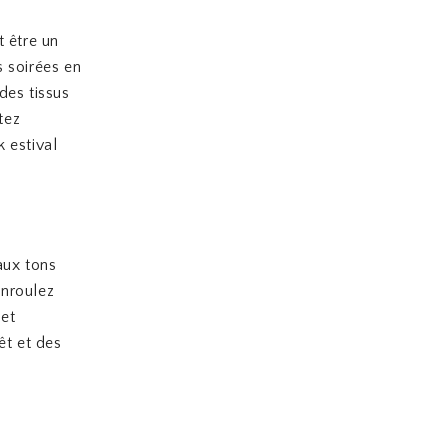
 être un
s soirées en
des tissus
tez
 estival
aux tons
Enroulez
 et
êt et des