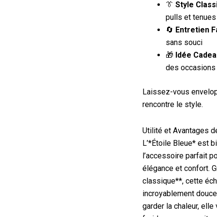
👔
Style Class
pulls et tenues
🔄
Entretien Fa
sans souci
🎁
Idée Cadea
des occasions
Laissez-vous envelopp
rencontre le style.
Utilité et Avantages d
L’*Étoile Bleue* est b
l’accessoire parfait p
élégance et confort. 
classique**, cette éch
incroyablement douce
garder la chaleur, ell