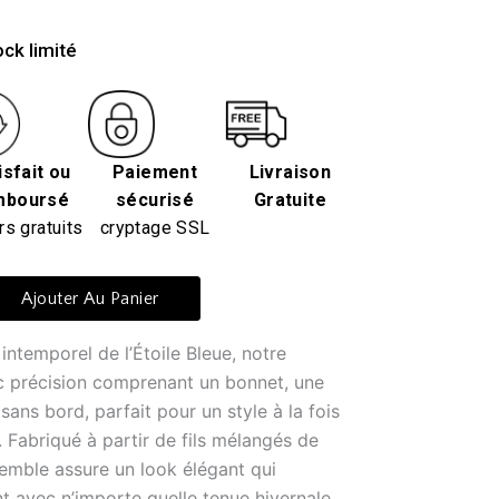
ck limité
isfait ou
Paiement
Livraison
mboursé
sécurisé
Gratuite
rs gratuits
cryptage SSL
Ajouter Au Panier
ntemporel de l’Étoile Bleue, notre
c précision comprenant un bonnet, une
ans bord, parfait pour un style à la fois
 Fabriqué à partir de fils mélangés de
semble assure un look élégant qui
t avec n’importe quelle tenue hivernale,