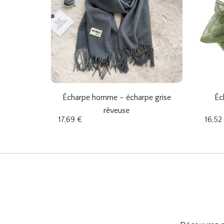
Écharpe homme – écharpe grise
Éc
rêveuse
17,69
€
16,52