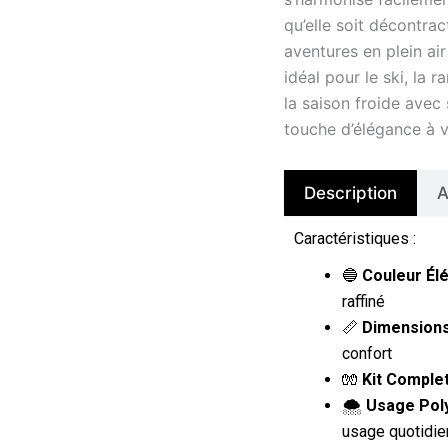
qu’elle soit décontrac
aventures en plein air
idéal pour le ski, la
la saison froide avec
touche d’élégance à v
Description
A
Caractéristiques :
🔵
Couleur Élé
raffiné
📏
Dimensions
confort
🧤
Kit Complet
🌨️
Usage Poly
usage quotidie