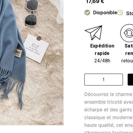
17,69
€
Disponible
Sto
Expédition
Sat
rapide
re
24/48h
retou
quantité
de
Écharpe
Découvrez le charme i
homme
-
ensemble tricoté ave
étoile
écharpe et des gants s
bleue
classique et moderne.
haute qualité, cet en
s’harmonise facilemen