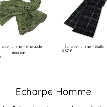
harpe homme – émeraude
Écharpe homme – étoile n
16,67
€
douceur
€
Echarpe Homme