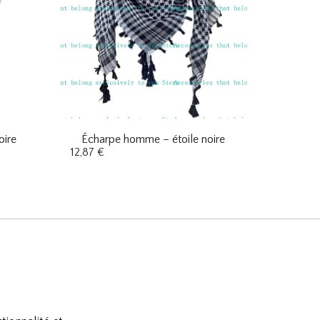
oire
Écharpe homme – étoile noire
12,87
€