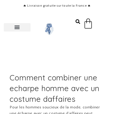
Aller
🔥 Livraison gratuite sur toute la France 🔥
au
contenu
Panier
Comment combiner une
echarpe homme avec un
costume daffaires
Pour les hommes soucieux de la mode, combiner
une écharpe avec un costume d’affaires peut