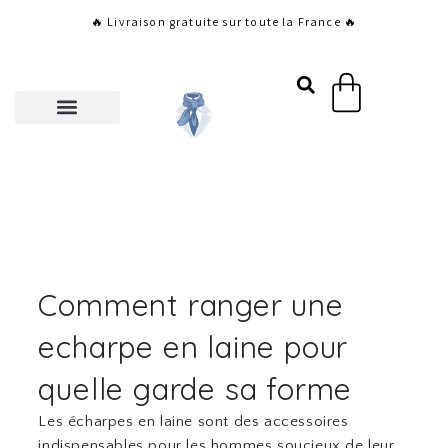
Aller
🔥 Livraison gratuite sur toute la France 🔥
au
contenu
Panier
Comment ranger une
echarpe en laine pour
quelle garde sa forme
Les écharpes en laine sont des accessoires
indispensables pour les hommes soucieux de leur