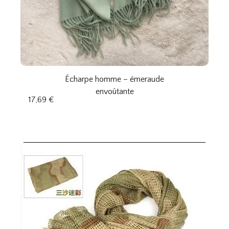
Écharpe homme – émeraude
envoûtante
17,69
€