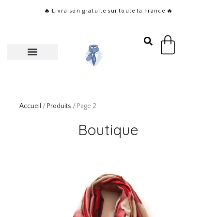
Aller
🔥 Livraison gratuite sur toute la France 🔥
au
contenu
Panier
Accueil
/
Produits
/ Page 2
Boutique
Page
Page
Page
Page