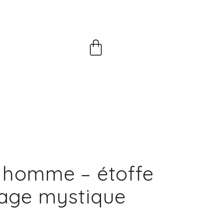
Panier
 homme – étoffe
age mystique