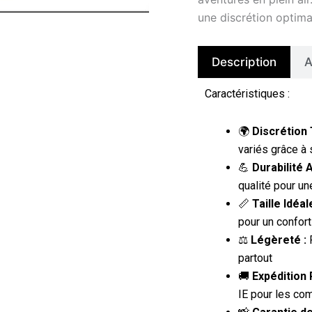
une discrétion optima
Description
A
Caractéristiques :
🌍
Discrétion 
variés grâce à
💪
Durabilité 
qualité pour un
📏
Taille Idéale
pour un confort
⚖️
Légèreté :
P
partout
🚚
Expédition 
IE pour les c