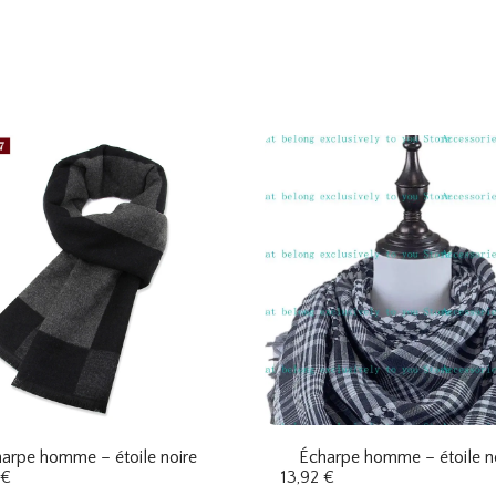
arpe homme – étoile noire
Écharpe homme – étoile n
€
13,92
€