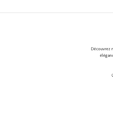
Découvrez no
éléganc