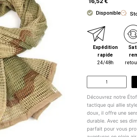
16,52
€
Disponible
Sto
Expédition
Sat
rapide
re
24/48h
retou
quantité
de
Écharpe
Découvrez notre Étof
homme
-
tactique qui allie sty
étoffe
doux, il offre une sen
camouflage
durable. Avec ses dim
mystique
parfait pour vous pro
aventures en plein ai