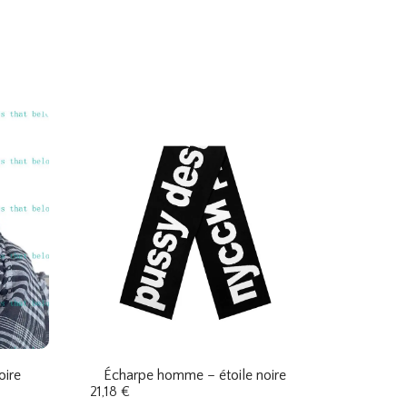
oire
Écharpe homme – étoile noire
21,18
€