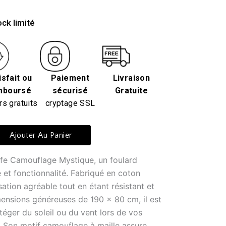
ck limité
isfait ou
Paiement
Livraison
mboursé
sécurisé
Gratuite
rs gratuits
cryptage SSL
Ajouter Au Panier
fe Camouflage Mystique, un foulard
le et fonctionnalité. Fabriqué en coton
sation agréable tout en étant résistant et
ensions généreuses de 190 x 80 cm, il est
téger du soleil ou du vent lors de vos
r. Son motif camouflage à maille assure